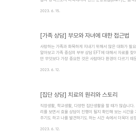
풀었던 치료 부분을 댄스로 풀 수 있는 방법들에 대해서 
2023. 6. 15.
테라피란 댄스 테라피는 신체의 지적, 감정적, 운동적 기
움직임과 댄스 심리요법입니다. 미국의 댄스 테라피 연혁 
으며 인류 초기 역사부터 풍요, 출생, 질병, 죽음 등의 영
1840년에서..
[가족 상담] 부모와 자녀에 대한 접근법
사랑하는 가족과 화목하게 지내기 위해서 많은 대화가 필요합
알아보고 가족 중심의 부부 상담 EFT에 대해서 자료를 
만 무엇보다 가장 중요한 것은 사람마다 환경이 다르기 때
보고 부정적인 감정과 요소들을 제거하고 서로에 대해 긍정
2023. 6. 12.
중요한 것 같습니다. 정서 중심(EFFT) 가족 상담 정의와 
(Emotionally Focused Family Therapy, EF
을 목적으로 하고 있습니다 애착 지향의 경험적이고 체계적인
[집단 상담] 치료의 원리와 스토리
직장생활, 학교생활, 다양한 집단생활을 할 때가 많습니다.
리를 보면서 효율 상담이 진행이 될지 확인해 보는 시간을 
주기도 하고 나를 발견하기도 하는 시간 속에서 더욱더 성장
(집단 심리 치료)의 의미와 종류 집단 심리 요법 또는 집단
2023. 6. 12.
집단으로 치료하는 심리 요법의 한 형태이며 예술요법, 인
문적인 그룹 테라피에는 아트 테라피, 댄스 테라피, 음악 요