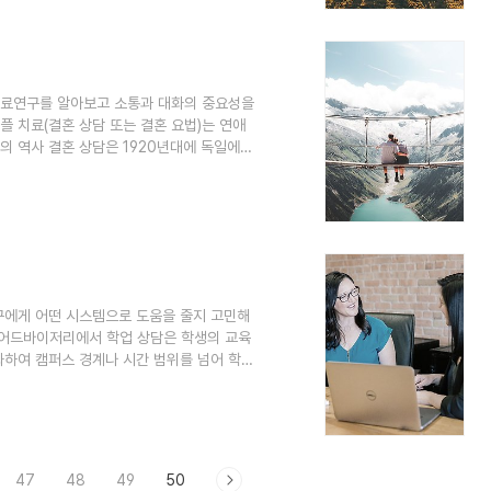
심리치료의 창시자는 조지프 H. 프랫, 트리건
 치료연구를 알아보고 소통과 대화의 중요성을
플 치료(결혼 상담 또는 결혼 요법)는 연애
의 역사 결혼 상담은 1920년대에 독일에서
작되어 독일의 의학적 지도를 받은 인종청소결
정관계연구소 소장을 지낸 폴 포페노는 미국의
강제 불임수술을 지지하는 유력한 인물이자 미
35년 결혼설명서를 쓴 아브라함과 한나 스톤
구에게 어떤 시스템으로 도움을 줄지 고민해
믹 어드바이저리에서 학업 상담은 학생의 교육
 화하여 캠퍼스 경계나 시간 범위를 넘어 학습
. 2. 학업상담의 역사 아카데믹 어드바이저
로 시작됩니다. 전미 학술 자문협회
술 자문의 역사적 기초, 이론, 현재 관행, 윤
n, 2004에서 언급된 바와 같이)에 따르면 아
47
48
49
50