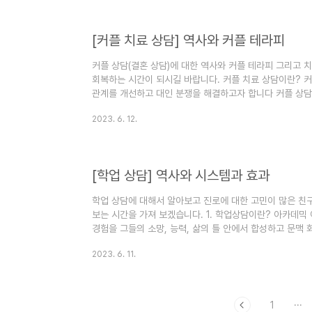
됩니다. 집단 상담(집단 심리 치료)의 역사 미국에서 집단
트..
[커플 치료 상담] 역사와 커플 테라피
커플 상담(결혼 상담)에 대한 역사와 커플 테라피 그리고
회복하는 시간이 되시길 바랍니다. 커플 치료 상담이란? 커
관계를 개선하고 대인 분쟁을 해결하고자 합니다 커플 상담
시작되었으며 미국 최초의 결혼상담소는 1930년대에 시
2023. 6. 12.
혼상담소에 대한 대응도 있었습니다. 1976년까지 미국가
결혼상담가, 농업탐험가. 그는 정신질환자와 정신장애인 
국 결혼상담소의 아버지이기도 했습니다. 폴 포페노는 19
(Hannah St..
[학업 상담] 역사와 시스템과 효과
학업 상담에 대해서 알아보고 진로에 대한 고민이 많은 친
보는 시간을 가져 보겠습니다. 1. 학업상담이란? 아카데
경험을 그들의 소망, 능력, 삶의 틀 안에서 합성하고 문맥
을 잘할수록 있도록 도와주는 것을 학업 상담이라고 합니다
2023. 6. 11.
리는 하버드 대학을 포함한 초기 미국 대학에서 그 기원으
(NACADA)가 후원하는 '학술 자문: 포괄적 핸드북'에는 학
리 및 법적 문제에 내용들이 있습니다. Kramer(Harriso
카..
1
···