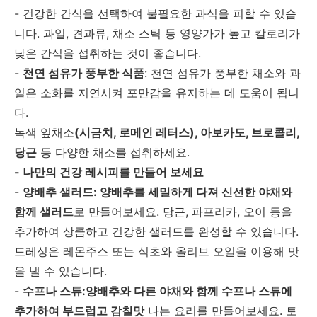
- 건강한 간식을 선택하여 불필요한 과식을 피할 수 있습
니다. 과일, 견과류, 채소 스틱 등 영양가가 높고 칼로리가
낮은 간식을 섭취하는 것이 좋습니다.
-
천연 섬유가 풍부한 식품
: 천연 섬유가 풍부한 채소와 과
일은 소화를 지연시켜 포만감을 유지하는 데 도움이 됩니
다.
녹색 잎채소
(시금치, 로메인 레터스), 아보카도, 브로콜리,
당근
등 다양한 채소를 섭취하세요.
- 나만의 건강 레시피를 만들어 보세요
-
양배추 샐러드: 양배추를 세밀하게 다져 신선한 야채와
함께 샐러드
로 만들어보세요. 당근, 파프리카, 오이 등을
추가하여 상큼하고 건강한 샐러드를 완성할 수 있습니다.
드레싱은 레몬주스 또는 식초와 올리브 오일을 이용해 맛
을 낼 수 있습니다.
-
수프나 스튜:양배추와 다른 야채와 함께 수프나 스튜에
추가하여 부드럽고 감칠맛
나는 요리를 만들어보세요. 토