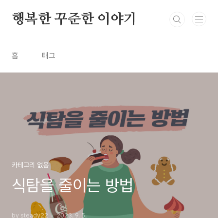
본문 바로가기
행복한 꾸준한 이야기
홈
태그
카테고리 없음
식탐을 줄이는 방법
by steady22
2023. 9. 5.