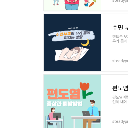
steadyp
핸드폰 보
우리 몸에
삶의 변화
steadyp
편도염
편도염이란
인체 내에
니다. 편
steadyp