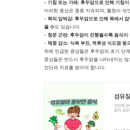
- 기침 또는 가래: 후두암으로 인해 기침
이러한 증상은 종종 지속되며, 혈청이 섞
-
목의 압박감: 후두암으로 인해 목에서 압
을 수
도 있습니다.
-
청문 곤란: 후두암이 진행될수록 음식이
-
체중 감소: 식욕 부진, 역류성 식도염 등
위에 언급된 증상들은 후두암의 초기 단계
증상들은 반드시 후두암을 나타내지는 않으
진단과 치료를 받아야 합니다.
섬유질
건강에 관
같아 섬유
니다. 음