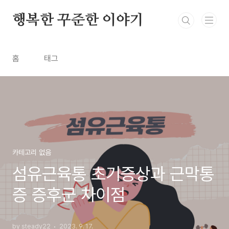
본문 바로가기
행복한 꾸준한 이야기
홈
태그
카테고리 없음
섬유근육통 초기증상과 근막통
증 증후군 차이점
by steady22
2023. 9. 17.