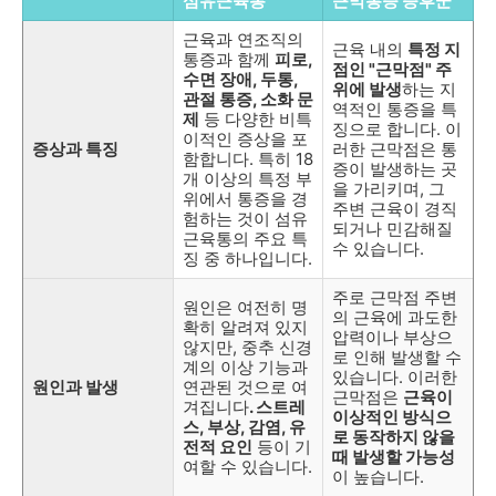
섬유근육통
근막통증 증후군
근육과 연조직의
근육 내의
특정 지
통증과 함께
피로,
점인 "근막점" 주
수면 장애, 두통,
위에 발생
하는 지
관절 통증, 소화 문
역적인 통증을 특
제
등 다양한 비특
징으로 합니다. 이
이적인 증상을 포
증상과 특징
러한 근막점은 통
함합니다. 특히 18
증이 발생하는 곳
개 이상의 특정 부
을 가리키며, 그
위에서 통증을 경
주변 근육이 경직
험하는 것이 섬유
되거나 민감해질
근육통의 주요 특
수 있습니다.
징 중 하나입니다.
주로 근막점 주변
원인은 여전히 명
의 근육에 과도한
확히 알려져 있지
압력이나 부상으
않지만, 중추 신경
로 인해 발생할 수
계의 이상 기능과
있습니다. 이러한
원인과 발생
연관된 것으로 여
근막점은
근육이
겨집니다
. 스트레
이상적인 방식으
스, 부상, 감염, 유
로 동작하지 않을
전적 요인
등이 기
때 발생할 가능성
여할 수 있습니다.
이 높습니다.