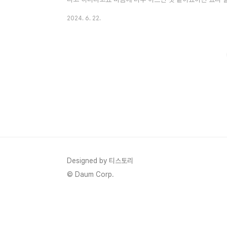
행복할 것 같아요편스토랑 어남선생 만원 찜닭 재료와 만드는
2024. 6. 22.
생 류수영 만원 찜닭 만들기 1) 만원 찜닭 재료닭볶음탕용 닭 1
100g, 베트남 건고추 한 줌, 진간장 60ml(8T), 짜장가루 2
진 생강 1/2T, 고춧가루 1T, 식초 1T, 후추 20바퀴, 소금 3
Designed by 티스토리
© Daum Corp.