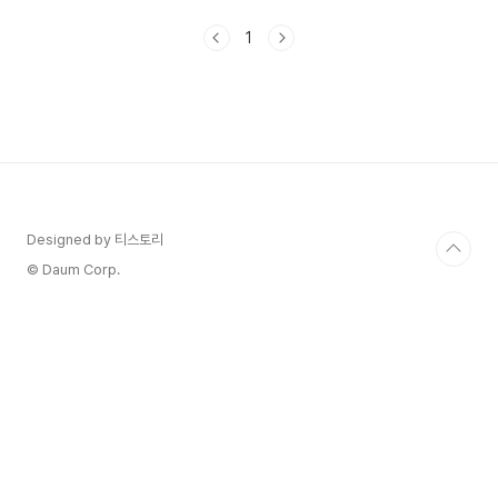
링으로 참여한 슝이라는 곡도 많은 사랑을 받았습니
다.태양 2024 투어 [더 라이트 이어]인 서울 예매
1
와 공연일정에 대해서 알아보겠습니다. 1. 태양
2024 투어 [더 라이트 이어] 인 서울 단독 콘서트
티켓 예매하기 태양 단독 콘서트 'TAEYANG
2024 TOUR [THE LIGHT YEAR] IN
SEOUL'은 아티스트의 사운드체크, 사진촬영,
Q&A세션 등을 경험할 수 있는 FAN, SOUND
CHECK EXPERIENCE 패키지도 새롭게 구성될
예..
Designed by 티스토리
© Daum Corp.