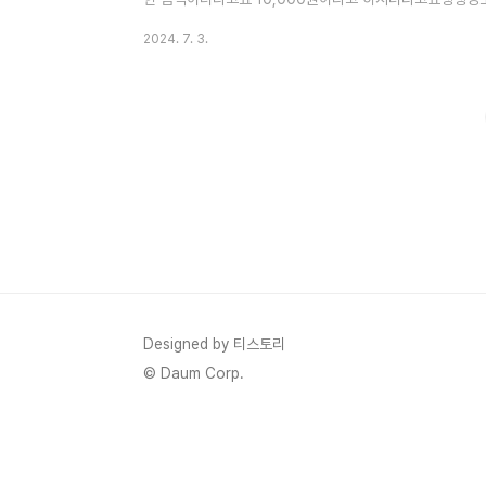
해서 알아보겠습니다. 1. 생방송 투데이 중국요리 1인 10
2024. 7. 3.
10,000원 자리 중국집이 있다고 방송을 했어요중식뷔페가
국음식이 배달음식 시켜 먹어 볼 때가 많은데요음식이 딱
따뜻한 음식으로 바로 먹을 수 있어서 좋다고 하시더라고요
안 돼서 박리다..
Designed by 티스토리
© Daum Corp.