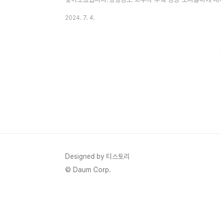
부엌 영광 보리 굴비 생생정보 보리굴비가 뭐 거기가 거기
2024. 7. 4.
만드는 과정에 정성이 엄청나더라고요받자마자 굴비를 통
의 수분이 빠지면 단단해진데요 영광에서 해풍으로 말려진
위해 쌀뜨물에 30분에 담가 두신 다고 해요.그래서 살이 
가 파에게, 두충, 우술, 천..
Designed by 티스토리
© Daum Corp.