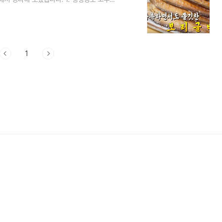
겠지 생각했는데요,영과 보리 굴비는 아고~
보리에 보관을 하신다고 하더라고요.보리굴비
 굴비를 가져와서 하신가 다고요.짠맛을 빼기
탱탱하고 촉촉하다고 하네요.찌는 것도 파에다
1