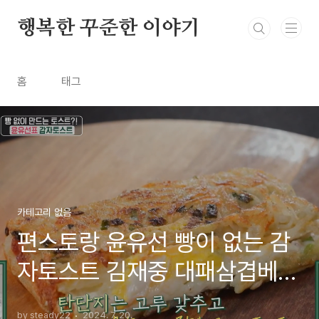
본문 바로가기
행복한 꾸준한 이야기
홈
태그
카테고리 없음
편스토랑 윤유선 빵이 없는 감
자토스트 김재중 대패삼겹베이
컨칩
by steady22
2024. 7. 20.