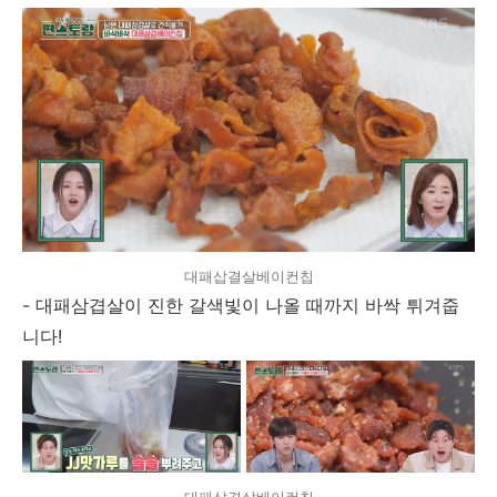
대패삽결살베이컨칩
- 대패삼겹살이 진한 갈색빛이 나올 때까지 바싹 튀겨줍
니다!
대패삽겹살베이컨칩