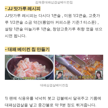
김재중대패삽겹살베이컨칩
- JJ 맛가루 레시피
JJ맛가루 레시피는 다시다 1큰술 , 미원 1/2큰술, 고춧가
루 1/2큰술 소금 약간(룡엄마 커피스푼 기준:1 티스푼) ,
설탕 1큰술 마늘가루 1큰술, 청양고춧가루 취향 껐을 섞으
시면 됩니다.
- 대패 베이컨 칩 만들기
대패삼겹살베이컨칩
1) 팬에 식용유를 넉넉히 붓고 강불에서 달궈주고 기름에
대패삼겹살을 넣고 중간불로 약 9분 정도 튀겨줍니다.