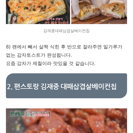
김재중대패삽겹살베이컨칩
8) 팬에서 빼서 살짝 식힌 후 반으로 잘라주면 밀가루가
없는 감자토스트가 완성됩니다.
요즘 감자가 제철이라 맛있을 것 같습니다.
2. 편스토랑 김재중 대패삽겹살베이컨칩