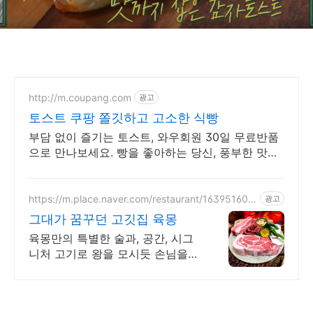
http://m.coupang.com
광고
토스트 쿠팡 쫄깃하고 고소한 식빵
부담 없이 즐기는 토스트, 와우회원 30일 무료반품
으로 만나보세요. 빵을 좋아하는 당신, 풍부한 맛을
로켓배송으로 신선하게 받아보세요.
https://m.place.naver.com/restaurant/163951608
광고
3
그대가 꿈꾸던 고깃집 육몽
육몽만의 특별한 술과, 공간, 시그
니처 고기로 왕을 모시듯 손님을
대접합니다