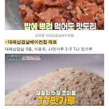
김재중 대패삽겹살베이컨칩
- 대패삽겹살베이컨칩 재료
대패삼겹살 3줌, 식용유, JJ맛가루 2-3 TJJ 맛가루