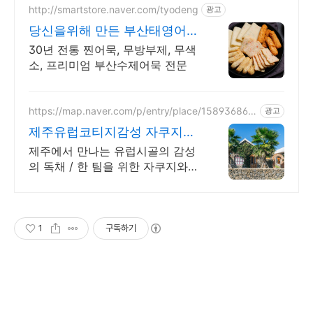
http://smartstore.naver.com/tyodeng
광고
당신을위해 만든 부산태영어묵
당일제조당일소비 이게 수제다
30년 전통 찐어묵, 무방부제, 무색
소, 프리미엄 부산수제어묵 전문
https://map.naver.com/p/entry/place/158936865
광고
6
제주유럽코티지감성 자쿠지독
채 프라이빗 제주여행, 유럽감
제주에서 만나는 유럽시골의 감성
성
의 독채 / 한 팀을 위한 자쿠지와
전용온실바베큐 모두 다른 다양한
유럽 감성의 제주독채에서 즐기는
프라이빗 자쿠지와 전용온실바베
큐
1
구독하기