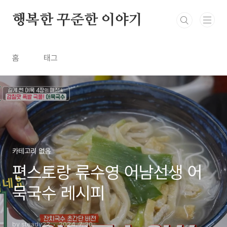
본문 바로가기
행복한 꾸준한 이야기
홈
태그
카테고리 없음
편스토랑 류수영 어남선생 어
묵국수 레시피
by steady22
2024. 7. 30.