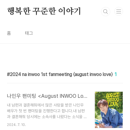
본문 바로가기
행복한 꾸준한 이야기
홈
태그
2024 na inwoo 1st fanmeeting 〈august inwoo love〉
1
나인우 팬미팅 <August INWOO Love> 일정과 예매
내 남편과 결혼해줘에서 많은 사랑을 받은 나인우
배우가 첫 번 팬미팅을 진행한다고 합니다.내 남편
과 결혼해줘 당시에는 소속사를 나왔다는 소식을 들
었는데요 신인시절 함께 해온 매니저가 설립한 회사
2024. 7. 10.
하나다 컴퍼니에서 새롭게 시작하는 것 같아요. 드