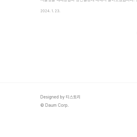
1. 2024 장민호 콘서트 (호시절 : 민호랜드 서울 앵콜) 
2024. 1. 23.
好時節'서울 앵콜 [MIN-HO LAND] 달콤한 설렘이 가
파티장처럼, 당신의 오늘을 특별하게 만들어줄 가장 두근거
리의 행복한 시절을 또 한 번 함께하려고 합니다. 모두의 꿈이
Designed by 티스토리
© Daum Corp.