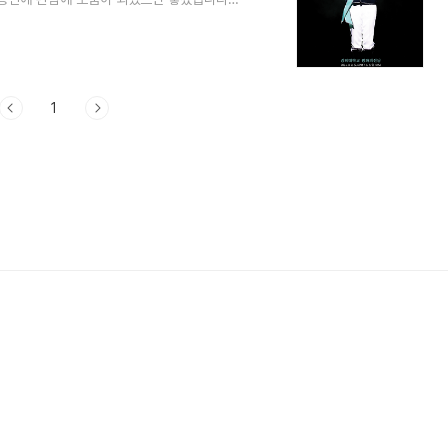
공연 예매하기 2023 장민호 단독콘서트 '호시절
득한 놀이동산처럼, 밤하늘의 별 보다 반짝이는
리고 짜릿할 순간! 오래도록 기억에 남을 우
 현실이 되는 곳 민호 랜드 [MIN..
1