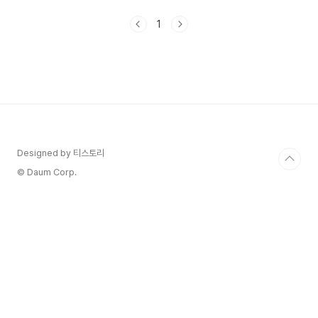
고도 불리는데, 심장의 혈액 공급이 부족하여 가슴
통증을 일으키는 상태를 말합니다. 협심증은 주로
1
심장 동맥의 혈관이 좁아지거나 막혀서 산소와 영양
분을 심장에 제대로 공급하지 못할 때 발생합니다.
일반적으로 협심증은 심장 질환인 관상동맥질환(冠
狀動脈疾患, coronary artery disease)과 관련
되어 있습니다. 관상동맥은 심장에 산소와 영양분을
공급하는 주요한 혈관입니다. 만약 관상동맥 내부에
동맥경화가 발생하여 동맥이 좁아지거나 막힌다면,
심장 근육..
Designed by 티스토리
© Daum Corp.