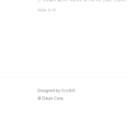
일상 전자제품도 금지 품목에 포함되어 사재기 움직임이 나오
2024. 5. 17.
구 3일만에 철회 정부 KC 미인증 해외직구 금지 방침 3
해외직구를 금지한다고 정부에서 발표했는데 3일만에 철회
자들 사이에서 혼선이 많이 발생했다고 합니다.이정원steady
하기 ..
Designed by 티스토리
© Daum Corp.