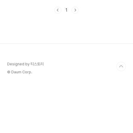
월 7일(월) 20:00에 진행됩니다.- 한성운 팬클럽
일반예매 매수 제한은 1 회차당 1인 2매가 가능합니
1
다.(팬클럽선예매 매수포함)- 관람시간은 100분 됩
니다.- 관람등급은 7세 이상이 가능하다고 합니
다.1) 하성운 팬미팅 예매하기 2. 하성운 팬미팅 공
연일정 좌석배치도1) 하성운 팬미팅 공연일정은 다
음과 같습니다.공연일시시간장소2024년 6월 22
일 토요일오후 6시블루스퀘어 마스터카드홀2024
년 6월 23일 토요일오후 ..
Designed by 티스토리
© Daum Corp.