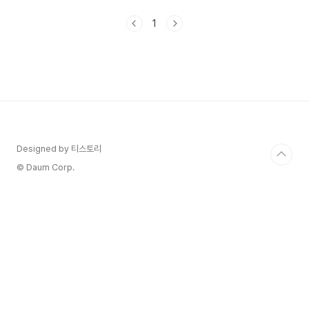
펫로스 증후군의 증상 3. 펫로스 증후군 극복 방법
4. 다른 일에 집중해 보기 1. 펫로스 증후군이란?
1
펫로스 증후군은 반려동물 소유자들 사이에서 흔히
알려진 용어입니다. "펫로스"는 "반려동물의 사
망"을 의미하며, "증후군"은 여러 증상과 징후들의
집합을 가리킵니다. 따라서 펫로스 증후군은 반려동
물의 사망으로 인해 경험하는 심리적인 고통과 슬픔
에 대한 상태를 설명하는 용어입니다. 반려동물은
많은 사람들에게 가족 구성원처럼 소중한 존재이며,
그들과의 유..
Designed by 티스토리
© Daum Corp.