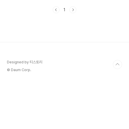
비에 도움이 되셨으면 좋겠습니다. 1. 트래블쇼
2024 KINTEX 예매하기 직접 보고 체험하고 예약
1
까지 하는 신개념 여행박람회 트래블쇼 2024- 트
래블쇼 2024 일정은 2024년 5월 30일 목요일 ~
6월 2일 일요일까지입니다- 트래블쇼 2024 장소
는 킨텍스 제1 전시장 1홀 2, 3홀에 진행되며 메가
쇼도 동시개최합니다.- 트래블쇼 2024는 사전등록
하면 입장료 1만 원 없이 무료입장이 가능합니다.-
트래블쇼 2024는 무료초정장은 전시 2주 전 일괄
발송 ..
Designed by 티스토리
© Daum Corp.