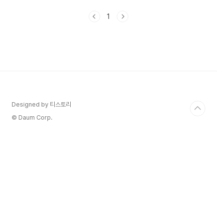
족욕은 발을 따뜻한 물에 담그거나 마사지하여 발에
편안함을 주는 전통적인 치료 방법입니다. 족욕은
1
다양한 문화에서 오랫동안 사용되어 온 방법으로,
중국의 중요한 전통 의료 요법인 한의학에서도 널리
사용됩니다. 족욕은 발에 있는 많은 신경과 혈관들
을 자극하여 혈액 순환을 촉진하고 근육의 이완을
도와줍니다. 족욕은 스트레스 완화와 피로 해소에
도움을 주고, 잠재력 있는 건강 문제 예방 및 개선에
도 기여할 수 있습니다. 그러나 각 개인의 상태와 건
강 상황에 따라..
Designed by 티스토리
© Daum Corp.