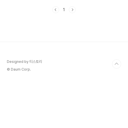
입니다. 따라서, 수축기 혈압이 90 mmHg 미만이
거나 이완기 혈압이 60 mmHg 미만인 경우 저혈압
1
인 것으로 판단됩니다. 저혈압의 원인 저혈압의 원
인은 다양합니다. 주요 원인 중 일부는 다음과 같습
니다 - 체액 부족: 체내 액체 부족은 저혈압의 가장
흔한 원인 중 하나입니다. 이는 탈수, 혈액 손실(출
혈), 갑작스러운 고열, 심각한 설사 또는 구토 등으
로 인해 발생할 수 있습니다. - 심장 문제: 심장이
충분한 힘을 발휘하지 못하면 혈압이 낮아질 수 있
습..
Designed by 티스토리
© Daum Corp.