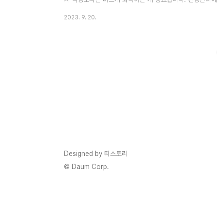
섬유선종이란? 2. 유방 섬유선종 자가 진단법 3. 유방 섬
2023. 9. 20.
좋은 음식 1. 유방 섬유선종이란? 유방 섬유선종은 유방 
조직에서 형성됩니다. "섬유"는 연조직을 의미하며, 이 
로 유방 섬유선종은 부드럽고 이동 가능한 덩어리 혹은 종괴
종종 통..
Designed by 티스토리
© Daum Corp.