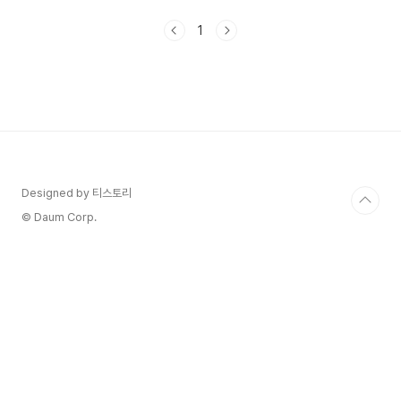
급성 패혈증 질환입니다.해수 온도가 18℃ 이상일
때 증식 증식하며 주로 오염된 해산물 섭취 또는 피
1
부 상처를 통해 감염되며, 만성 질환자에게 많이 발
생한다고 합니다. 비브리오패혈증은 감염경로는 날
로 또는 익지 않은 해산물을 먹거나 덜 익혀서 먹는
경우 그리고 상처 나 있는 피부가 오염된 바닷물에
접속했을 때 감염 될 수 있다고 합니다.비브리오패
혈증은 증상으로 급성 발열, 오한, 혈압 저하, 복통,
구토, 설사 등의 증상이 발생한다고 합니다. 24시간
내에 다리 쪽..
Designed by 티스토리
© Daum Corp.