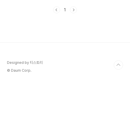
습니다. 목차 1. 섬유질이 풍부한 음식 브로콜리, 양
배추, 아보카도, 오트밀, 블루베리 2. 건강한 식단에
1
도움이 되는 음식 계란,올리브오일,아몬드 1. 섬유질
이 풍부한 음식 섬유질이 풍부한 음식을 다음과 같
습니다. 자신의 몸의 상태에 맞게 고른 영양섭취를
추천드립니다. - 브로콜리가 좋은 점 브로콜리는 매
우 영양가가 높은 채소로, 다음과 같은 이점을 가지
고 있습니다 - 암 예방: 브로콜리에는 설포라판이라
는 화합물이 들어있어서 일부 암의 위험을 감소시킬
수..
Designed by 티스토리
© Daum Corp.