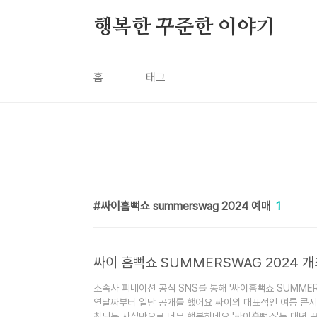
본문 바로가기
행복한 꾸준한 이야기
홈
태그
싸이흠뻑쇼 summerswag 2024 예매
1
싸이 흠뻑쇼 SUMMERSWAG 2024 
소속사 피네이션 공식 SNS를 통해 '싸이흠뻑쇼 SUMMER
연날짜부터 일단 공개를 했어요 싸이의 대표적인 여름 콘서트
최되는 사실만으로 너무 행복하네요 '싸이흠뻑쇼'는 매년 