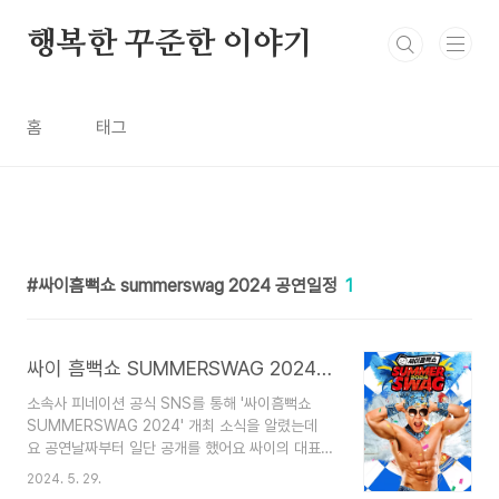
본문 바로가기
행복한 꾸준한 이야기
홈
태그
싸이흠뻑쇼 summerswag 2024 공연일정
1
싸이 흠뻑쇼 SUMMERSWAG 2024 개최 티켓예매 공연일정
소속사 피네이션 공식 SNS를 통해 '싸이흠뻑쇼
SUMMERSWAG 2024' 개최 소식을 알렸는데
요 공연날짜부터 일단 공개를 했어요 싸이의 대표적
인 여름 콘서트 브랜드인 '싸이흠뻑쇼'가 2024년에
2024. 5. 29.
도 개최되는 사실만으로 너무 행복하네요 '싸이흠뻑