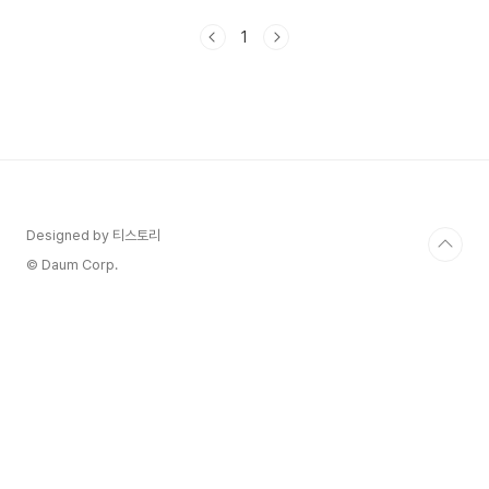
쇼'는 매년 꾸준히 개최되는 싸이만의 브랜드라고
해도 과언이 아닌데요싸이 흠뻑쇼의
1
SUMMERSWAG 2024 티켓 예매와 공연일정 공
연지역에 대해서 알아보겠습니다. 1. 싸이 흠뻑쇼
SUMMERSWAG 2024 공연 예매하기 싸이 흠
뼉쇼 SUMMER SWAG 2024 티켓 세부일정이
오픈 되었습니다. - 싸이흠뻑쇼 SUMMERSWAG
2024 티켓 예매는 6월 10일 오후 8시에 티켓이
오픈됩니다.- 싸이흠뻑쇼 진행되는 지역은 수원, 대
구, 대전, 원주, 부..
Designed by 티스토리
© Daum Corp.