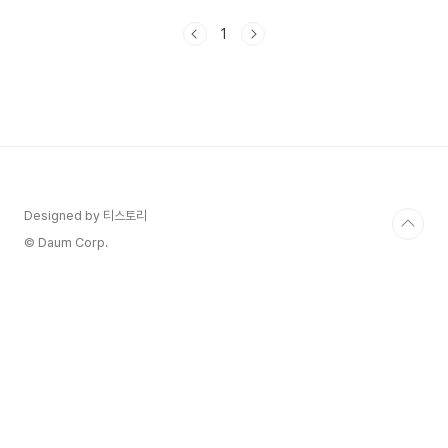
증상 - 손가락 관절염 치료법 - 손가락 관절염 물리
치료와 재활 운동 손가락 관절염이란? 손가락 관절
1
염은 손가락의 관절에 염증이 생기는 질환을 말합니
다. 관절염은 일반적으로 연령과 함께 발생하며, 손
가락의 관절을 통제하는 연골과 주변 조직에 영향을
줍니다. 손가락 관절염은 다양한 형태와 원인이 있
습니다. 가장 흔한 형태는 골관절염
(osteoarthritis)으로, 이는 연령과 사용량에 따라
서 발생하는 낭포성 변화로 인해 발생합니다. 다른
형태로는 류머티즘 관절염(..
Designed by 티스토리
© Daum Corp.