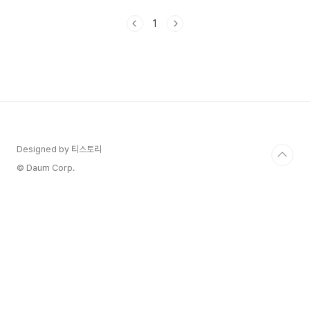
요고수의 부엌 순살갈치조림에 대해 알아보겠습니
다. 1. 생생정보 순살갈치조림 제주갈치 갈치 먹을
1
때 갈치 뼈 때문에 불편할 때가 많은데요;통문어 순
살 갈치조림은 갈치는 사전에 뼈를 제거하고 순살만
들어간 갈치조림이라 먹을 때 편하다고 합니다.통문
어가 들어가서 졸깃한 식감도 맛볼 수 있다고 합니
다.갈치는 시간이 지나면 눅눅해진다고 해요 그래서
바로 토치 불쇼 진행된다고 해요.갈치에 불맛이 더
나며 촉촉해서 맛있다고 하네요 - 갈치바다 애월점
식당갈치바다 애월점주소제주시 애..
Designed by 티스토리
© Daum Corp.