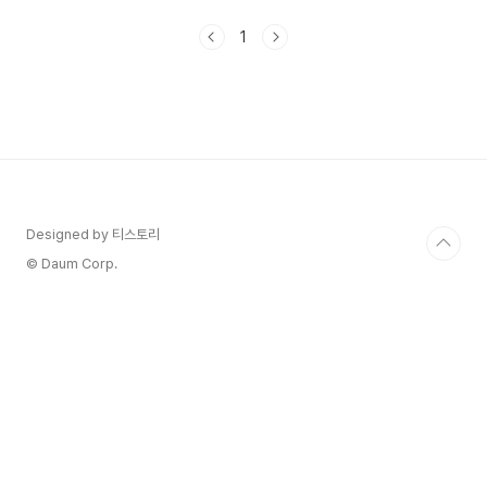
참여하는 것도 재미있을 것 같습니다. 일정과 행사
내용에 대해서 알아보겠습니다. 해돋이 시간과 서울
1
지역 해맞이 행사 23년도 이제 얼마나 남지 않았네
요. 12월 31일과 1월 1일 사이에 새로운 시작을 위
해 해돋이 많이 보러 가시잖아요. 바쁜 일정으로 멀
리까지 가기 힘든 분들도 계실 것 같아 해돋이 서울
지역 행사 blog.steadyprayer.com 1. DDP(동
대문 디자인플라자) 새해맞이 카운트다운과 불꽃놀
이 일정 23년 12월 31일 DDP지붕에서 화려한 불
꽃..
Designed by 티스토리
© Daum Corp.