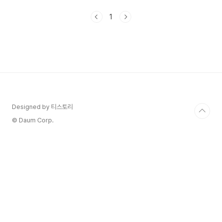
급성 패혈증 질환입니다.해수 온도가 18℃ 이상일
때 증식 증식하며 주로 오염된 해산물 섭취 또는 피
1
부 상처를 통해 감염되며, 만성 질환자에게 많이 발
생한다고 합니다. 비브리오패혈증은 감염경로는 날
로 또는 익지 않은 해산물을 먹거나 덜 익혀서 먹는
경우 그리고 상처 나 있는 피부가 오염된 바닷물에
접속했을 때 감염 될 수 있다고 합니다.비브리오패
혈증은 증상으로 급성 발열, 오한, 혈압 저하, 복통,
구토, 설사 등의 증상이 발생한다고 합니다. 24시간
내에 다리 쪽..
Designed by 티스토리
© Daum Corp.