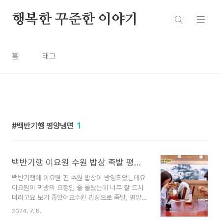
본문 바로가기
행복한 꾸준한 이야기
홈
태그
백반기행 평양냉면
1
백반기행 이요원 수원 밥상 족발 평양냉면 아귀수육 아귀찜 어디?
백반기행에 이요원 편 수원 밥상이 방영되었는데요
이요원이 먹방의 요정인 줄 몰랐는데 너무 잘 드시
더라고요 보기 좋았어요수원 밥상으로 족발, 평양냉
면, 아귀수육을 소개해 주셨는데요매력적인 곳이 많
2024. 7. 8.
더라고요 백반기행 이요원 수원 밥상 정리해 보겠습