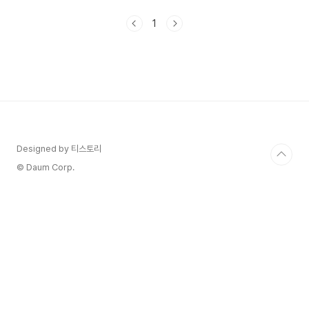
니다. 1. 백반기행 수원 족발 족발에 무생채가 나오
는데요 무생채에 밤이 추가된다고 합니다. 34년간
1
수원에서 족발은 운영한 곳인데요돼지 앞다리는 사
용해서 만드시는데요 앞다리가 운동량이 많아서 껍
질, 지방, 살코기가 고루 분포되어 식감이 좋다고 하
네요특히 채소들은 직접 키우셔서 일주일 2번 정도
텃밭에 가서 가져오신다고 해요정말 부지런하신 분
신것 같아요. 한방재료를 사용하지만 한방냄새가 나
지 않게 비릿 맛도 잡고 기름기가 적고 담백하고 진
한 맛의 족발이라고 합니다. 엄..
Designed by 티스토리
© Daum Corp.