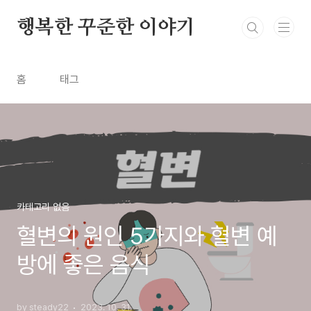
본문 바로가기
행복한 꾸준한 이야기
홈
태그
카테고리 없음
혈변의 원인 5가지와 혈변 예
방에 좋은 음식
by steady22
2023. 10. 31.