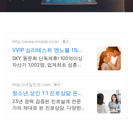
http://www.nnoble.co.kr
광고
VVIP 심리테스트 엔노블 1%를
위한 상류층 결정사
SKY 동문회 단독제휴! 100억이상
자산가 1,002명, 업계최초 성혼주
의 시행 변호사검증 회원수 공개,
전문직/엘리트/노블레스 전문, 여
성가족부장관대상 2회수상
http://내일진로.com
광고
청소년,성인 1:1 진로상담 온라
인 화상 진로/고민상담
23년 경력 검증된 진로설계 전문
가의 제대로 된 진로상담. 다양한
검사,분석,코칭