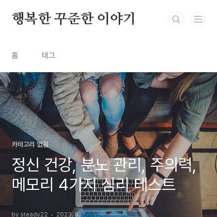
본문 바로가기
행복한 꾸준한 이야기
홈
태그
카테고리 없음
정신 건강, 분노 관리, 주의력,
메모리 4가지 심리 테스트
by steady22
2023. 8. 7.